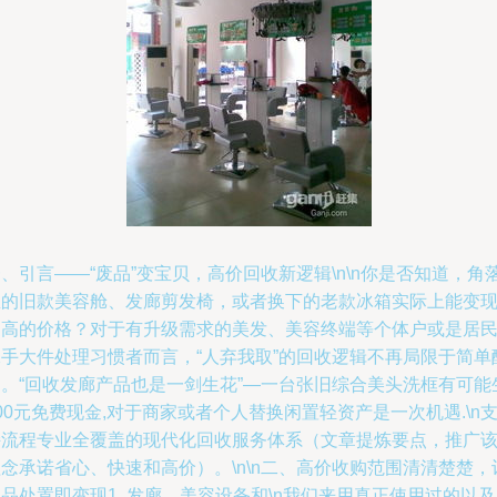
、引言——“废品”变宝贝，高价回收新逻辑\n\n你是否知道，角
里的旧款美容舱、发廊剪发椅，或者换下的老款冰箱实际上能变
更高的价格？对于有升级需求的美发、美容终端等个体户或是居
二手大件处理习惯者而言，“人弃我取”的回收逻辑不再局限于简单
过。“回收发廊产品也是一剑生花”—一台张旧综合美头洗框有可能
00元免费现金,对于商家或者个人替换闲置轻资产是一次机遇.\n
持流程专业全覆盖的现代化回收服务体系（文章提炼要点，推广
念承诺省心、快速和高价）。\n\n二、高价收购范围清清楚楚，
品处置即变现1. 发廊、美容设备和\n我们来用真正使用过的以