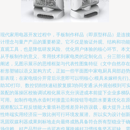
在现代家用电器开发过程中，手板制作样品（即原型样品）是连
设计理念与量产产品的重要桥梁。它不仅是验证外观、结构和功
的直观工具，也是降低研发风险、优化用户体验的核心环节。本
将从手板制作的意义、常用技术到家电类的定制化点，分三部分
开阐述，见图示展示的思维框架与代表性图集特征（文中自然存
简析形塑辅以语义架构方式，正如一些平面图中家电厨具局部趋
剪影表现；在家电细分开背后示意即可以明核心:模具未嫁样先行)
借助3D打印、数控切削快速硅胶复膜3协同变通:从外观创模到可
现装配的落操区校验调试相化展示充分演进成本前提下企业多梯
投可用。如制作电热水壶时对接盖沿和按钮导电防水要素优化在
型观察配以工程反馈能大量填补思维差异补跌误载，极大提升上
良性终端实用经济应一致比例可行环境发展潜。所以实为设计创
的巩固双媒利器成果则标地走向最终成熟具备符合所有型稳业于
市场信赖。好产品型此一步可布也属跨越好习惯练集坚不可缺。